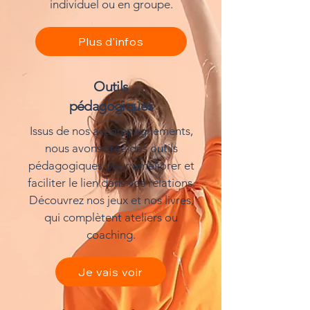
individuel ou en groupe.
Plus d'infos
Outils
pédagogiques
Issus de nos accompagnements,
nous avons créé des outils
pédagogiques pour améliorer et
faciliter le lien dans vos relations.
Découvrez nos jeux et nos livres,
qui complètent ateliers ou
coaching.
Je vais voir