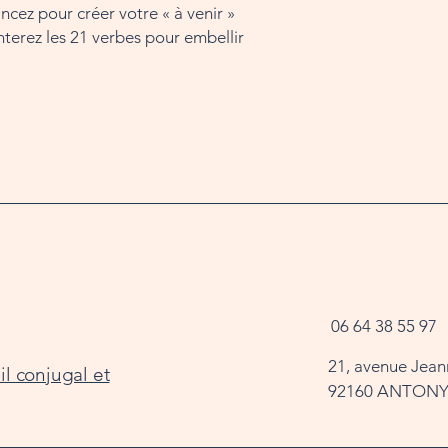
ncez pour créer votre « à venir »
terez les 21 verbes pour embellir
06 64 38 55 97
21, avenue Jean
l conjugal et
92160 ANTON