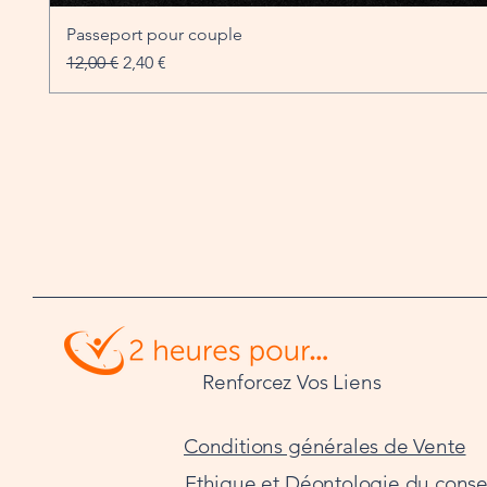
Passeport pour couple
Prix original
Prix promotionnel
12,00 €
2,40 €
Renforcez Vos Liens
Conditions générales de Vente
Ethique et Déontologie du consei