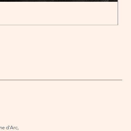
Mor
Prix
18,0
ne d'Arc,