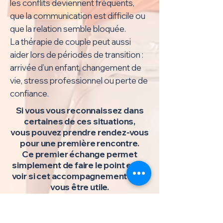
les conflits deviennent fréquents,
que la communication est difficile ou
que la relation semble bloquée.
La thérapie de couple peut aussi
aider lors de périodes de transition :
arrivée d’un enfant, changement de
vie, stress professionnel ou perte de
confiance.
Si vous vous reconnaissez dans
certaines de ces situations,
vous pouvez prendre rendez-vous
pour une première rencontre.
Ce premier échange permet
simplement de faire le point et de
voir si cet accompagnement peut
vous être utile.
Vous pouvez nous contacter pour
toute question ou pour convenir
d’un premier rendez-vous.