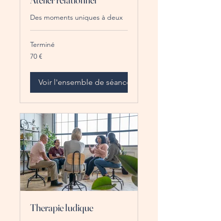
Des moments uniques à deux
Terminé
70
70 €
euros
Voir l'ensemble de séances
Therapie ludique