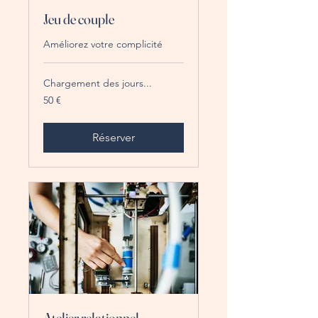
Jeu de couple
Améliorez votre complicité
Chargement des jours...
50
50 €
euros
Réserver
Atelier relationnel